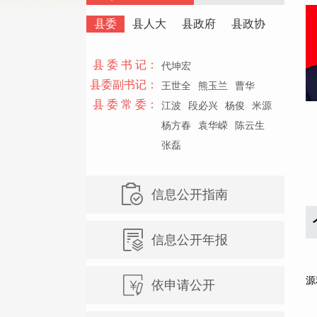
县委
县人大
县政府
县政协
县 委 书 记：
代坤宏
县委副书记：
王世全
熊玉兰
曹华
县 委 常 委：
江波
段必兴
杨俊
米源
杨方春
袁华嵘
陈云生
张磊
信息公开指南
信息公开年报
杨
源
依申请公开