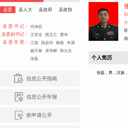
县委
县人大
县政府
县政协
职
分
县 委 书 记：
代坤宏
区
县委副书记：
王世全
熊玉兰
曹华
信
县 委 常 委：
江波
段必兴
杨俊
米源
杨方春
袁华嵘
陈云生
个人简历
张磊
张磊，男，汉族，硕
信息公开指南
信息公开年报
依申请公开