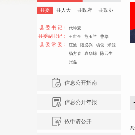
县委
县人大
县政府
县政协
县 委 书 记：
代坤宏
县委副书记：
王世全
熊玉兰
曹华
县 委 常 委：
江波
段必兴
杨俊
米源
杨方春
袁华嵘
陈云生
张磊
信息公开指南
信息公开年报
米
依申请公开
共