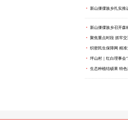
新山傈僳族乡扎实推
新山傈僳族乡召开森
聚焦重点时段 抓牢交
织密民生保障网 精
坪山村｜红白理事会“
生态种植结硕果 特