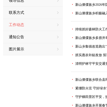
领导信息
新山傈僳族乡2026
联系方式
新山傈僳族乡积极融入
工作动态
持续抓好森林防火工
通知公告
新山傈僳族乡多措并
新山乡集镇改造跑出“
图片展示
抓实惠农补贴发放 
清明护林守平安交通
新山傈僳族乡联合县
紧绷防火弦 守好绿水
守护梯田景区平安，
新山傈僳族乡开展春