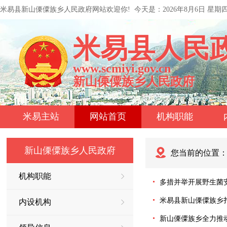
米易县新山傈僳族乡人民政府网站欢迎你!
今天是：
2026年8月6日 星期
米易县人民
www.scmiyi.gov.cn
新山傈僳族乡人民政府
米易主站
网站首页
机构职能
新山傈僳族乡人民政府
您当前的位置
机构职能
多措并举开展野生菌
米易县新山傈僳族乡
内设机构
新山傈僳族乡全力推