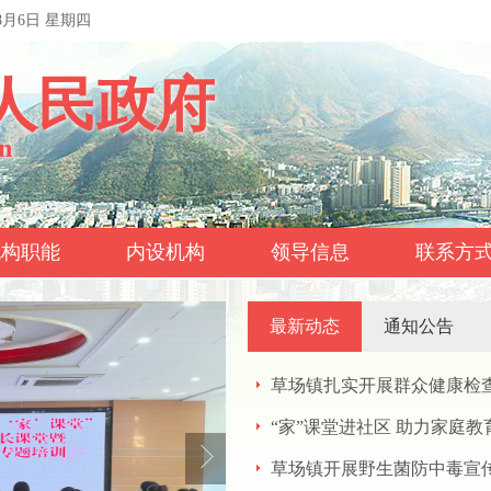
年8月6日 星期四
人民政府
n
机构职能
内设机构
领导信息
联系方
最新动态
通知公告
草场镇扎实开展群众健康检
“家”课堂进社区 助力家庭教
草场镇开展野生菌防中毒宣传