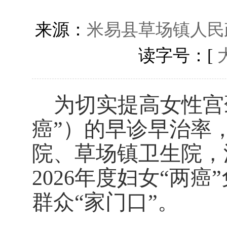
来源：
米易县草场镇人民
读字号：[
为切实提高
女性
宫
癌
”
）的早诊早治率
院、草场镇卫生院，
2026
年度妇女
“
两癌
”
群众
“
家门口
”
。