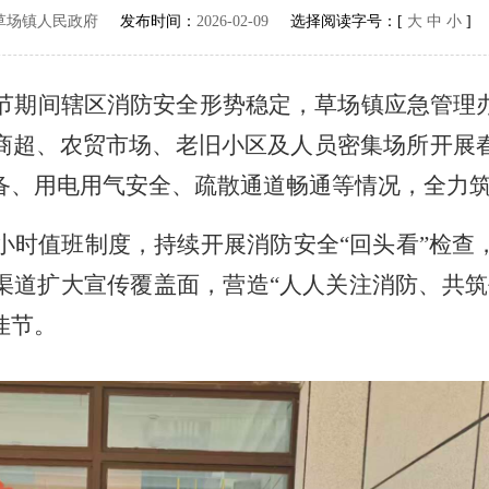
草场镇人民政府
发布时间：
2026-02-09
选择阅读字号：[
大
中
小
]
节期间辖区消防安全形势稳定，草场镇应急管理
商超、农贸市场、老旧小区及人员密集场所开展
备、用电用气安全、疏散通道畅通等情况，全力
小时值班制度，持续开展消防安全
“
回头看
”
检查
渠道扩大宣传覆盖面，营造
“
人人关注消防、共筑
佳节。