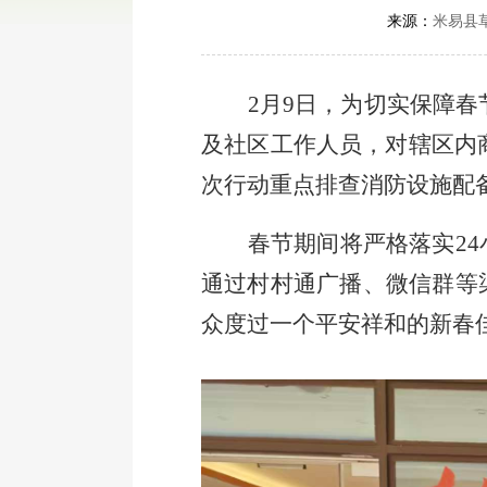
来源：
米易县
2
月
9
日，为切实保障春
及社区工作人员，对辖区内
次行动重点排查消防设施配
春节期间将严格落实
24
通过村村通广播、微信群等
众度过一个平安祥和的新春