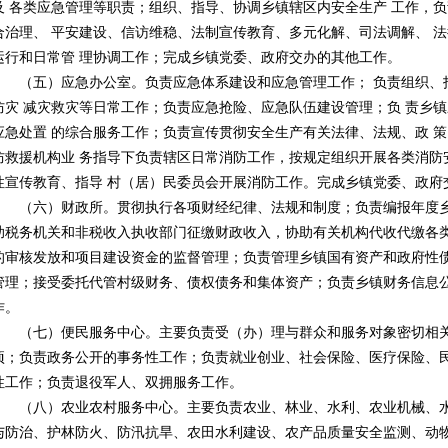
及 各类应急管理等职责；组织、指导、协调乡镇辖区内安全生产 工作，
合治理、 平安建设、信访维稳、法制宣传教育、多元化解、司法调解、 
运行和日常管 理协调工作；完成乡镇党委、政府交办的其他工作。
（五）应急办公室。负责应急体系建设和应急管理工作； 负责组织、
防灾 减灾救灾等日常工作；负责应急抢险、应急队伍建设管理；负 责乡
应急处置 的综合服务工作；负责宣传贯彻安全生产有关法律、法规、政 
防救援机构业 务指导下负责辖区日常消防工作，按规定组织开展各类消防
性宣传教育、指导 村（居）民委员会开展消防工作。完成乡镇党委、政府
（六）财政所。贯彻执行各项财经纪律、法规和制度；负责编报年度乡
助税务机关和非税收入执收部门征缴财政收入，协助有关机构代收代缴各
的审核发放和项目建设资金的监督管理；负责管理乡镇国有资产和政府性
管理；接受委托代管村级财务、债权债务和集体资产；负责乡镇财务信息
作。
（七）便民服务中心。主要负责受（办）理与群众和服务对象密切相关
项；负责政务公开的事务性工作；负责就业创业、社会保险、医疗保险、
性工作；负责退役军人、双拥服务工作。
（八）农业农村服务中心。主要负责农业、林业、水利、农业机械、水
与防治、护林防火、防汛抗旱、农田水利建设、农产品质量安全监测、动