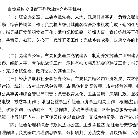
白坡彝族乡设置下列党政综合办事机构：
（一）综合办公室。主要承担党委、人大、政府日常事务；负责文秘档
后勤、综合协调等工作；负责检查督促其他各综合办事机构完成下达的任
划，指导基层党组织党建工作；承担纪检监察、组织人事、宣传统战等工
会、共青团、妇联、关心下一代等群团工作；完成乡镇党委、政府交办的
作。
（二）党建办公室。主要负责基层党的建设，制定并实施基层组织建设
监察、组织人事、宣传统战等工作；承担考核奖惩及职称评聘等工作；指
作；完成乡镇党委、政府交办的其他工作。
（三）经济发展和社会事务办公室。主要负责辖区内经济发展、农林牧
明建设、统计、农村土地承包管理、农 民负担监督管理、农村经营管理、
进公共事务和综合管理等职责；负责教育文化、卫生健康、武装民政、退
播电视、扶贫等工作； 承担公益事业和社会服务事业相关工作；根据法定
理、政策咨询、劳动就业、社 会保障、劳动关系调整、科技信息服务等事
保障，指导辖区内村、社区便民服 务站点建设；完成乡镇党委、政府交办
（四）社会治理和综合行政执法办公室。主要承担基 层社会治安综合
管理保障，负责基层治理信息收集、分析研判、分流交办、调度指挥、反