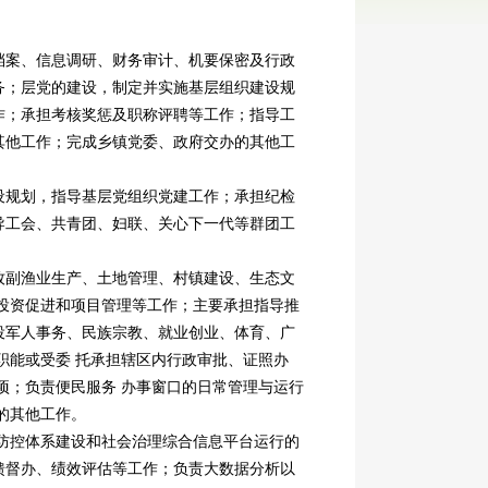
案、信息调研、财务审计、机要保密及行政
务；层党的建设，制定并实施基层组织建设规
作；承担考核奖惩及职称评聘等工作；指导工
其他工作；完成乡镇党委、政府交办的其他工
规划，指导基层党组织党建工作；承担纪检
导工会、共青团、妇联、关心下一代等群团工
副渔业生产、土地管理、村镇建设、生态文
投资促进和项目管理等工作；主要承担指导推
役军人事务、民族宗教、就业创业、体育、广
职能或受委 托承担辖区内行政审批、证照办
项；负责便民服务 办事窗口的日常管理与运行
的其他工作。
防控体系建设和社会治理综合信息平台运行的
馈督办、绩效评估等工作；负责大数据分析以