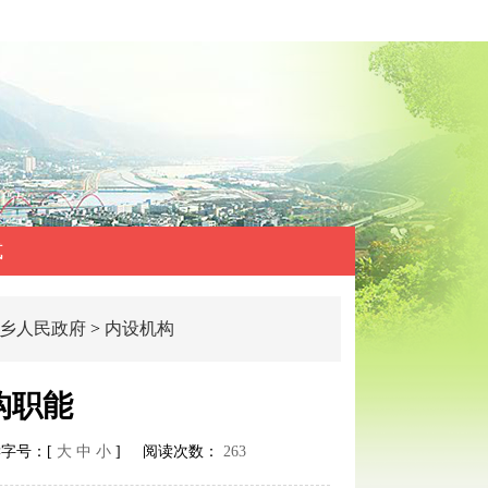
式
乡人民政府
>
内设机构
构职能
字号：[
大
中
小
] 阅读次数：
263