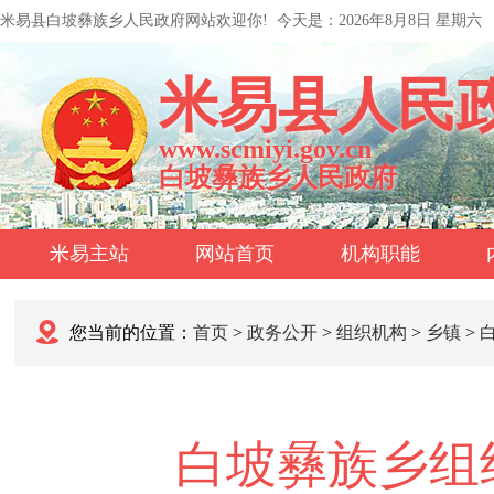
米易县白坡彝族乡人民政府网站欢迎你!
今天是：
2026年8月8日 星期六
米易县人民
www.scmiyi.gov.cn
白坡彝族乡人民政府
米易主站
网站首页
机构职能
您当前的位置：
首页
>
政务公开
>
组织机构
>
乡镇
>
白坡彝族乡组