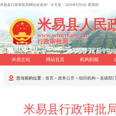
米易县行政审批局网站欢迎你!
今天是：
2026年8月6日 星期四
米易县人民
www.scmiyi.gov.cn
行政审批局
米易主站
网站首页
机构职能
您当前的位置：
首页
>
政务公开
>
组织机构
>
县级部
米易县行政审批局