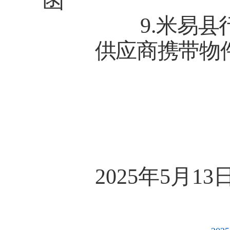
函
9
.
米易县
供应商携带物
米易县
202
5
年
5
月
13