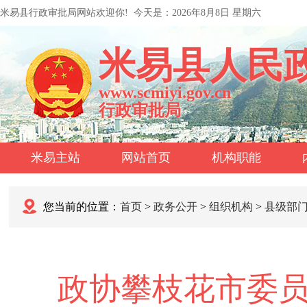
米易县行政审批局网站欢迎你!
今天是：
2026年8月8日 星期六
米易县人民
www.scmiyi.gov.cn
行政审批局
米易主站
网站首页
机构职能
您当前的位置：
首页
>
政务公开
>
组织机构
>
县级部
政协攀枝花市委员