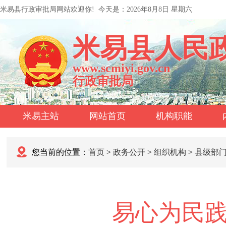
米易县行政审批局网站欢迎你!
今天是：
2026年8月8日 星期六
米易县人民
www.scmiyi.gov.cn
行政审批局
米易主站
网站首页
机构职能
您当前的位置：
首页
>
政务公开
>
组织机构
>
县级部
易心为民践