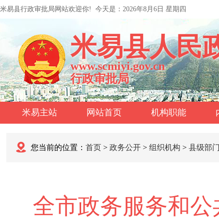
米易县行政审批局网站欢迎你!
今天是：
2026年8月6日 星期四
米易县人民
www.scmiyi.gov.cn
行政审批局
米易主站
网站首页
机构职能
您当前的位置：
首页
>
政务公开
>
组织机构
>
县级部
全市政务服务和公