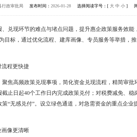
县行政审批局
发布时间：
2026-01-28
选择阅读字号：[
大
中
小
] 
兑现环节的难点与堵点问题，提升惠企政策服务效能，
度为目标，通过优化流程、建库画像、专员服务等举措，
付流程更快捷
焦高频政策兑现事项，简化资金兑现流程，精简审批环
截止日起40个工作日内完成政策兑付；对税费减免、稳岗
政策“无感兑付”。设立绿色通道，对急需资金的重点企业
业画像更清晰