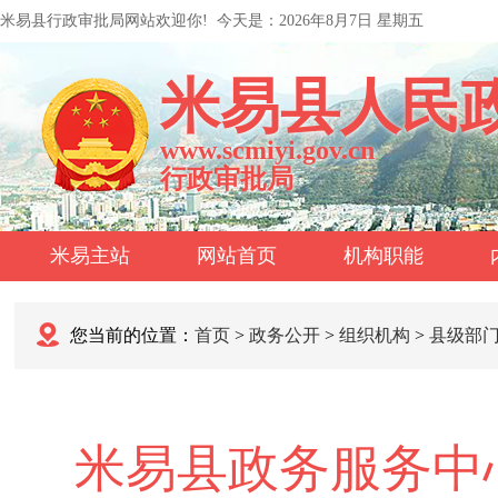
米易县行政审批局网站欢迎你!
今天是：
2026年8月7日 星期五
米易县人民
www.scmiyi.gov.cn
行政审批局
米易主站
网站首页
机构职能
您当前的位置：
首页
>
政务公开
>
组织机构
>
县级部
米易县政务服务中