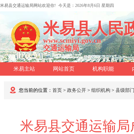
米易县交通运输局网站欢迎你!
今天是：
2026年8月6日 星期四
米易县人民
www.scmiyi.gov.cn
交通运输局
米易主站
网站首页
机构职能
您当前的位置：
首页
>
政务公开
>
组织机构
>
县级部
米易县交通运输局