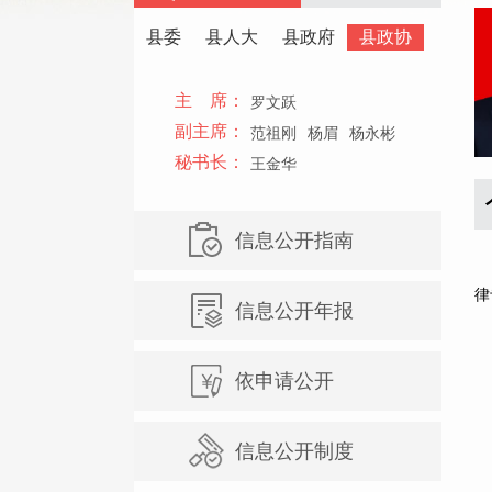
县委
县人大
县政府
县政协
主 席：
罗文跃
副主席：
范祖刚
杨眉
杨永彬
秘书长：
王金华
信息公开指南
范
律
信息公开年报
依申请公开
信息公开制度