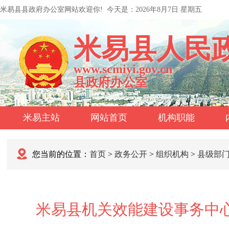
米易县县政府办公室网站欢迎你!
今天是：
2026年8月7日 星期五
米易县人民
www.scmiyi.gov.cn
县政府办公室
米易主站
网站首页
机构职能
您当前的位置：
首页
>
政务公开
>
组织机构
>
县级部
米易县机关效能建设事务中