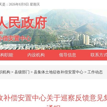
天是：
2026年8月9日 星期天
人民政府
n
补偿安置中心
机构职能
内设机构
领导信息
联系方
织机构
>
县级部门
>
县集体土地征收补偿安置中心
>
工作动态
收补偿安置中心关于巡察反馈意见