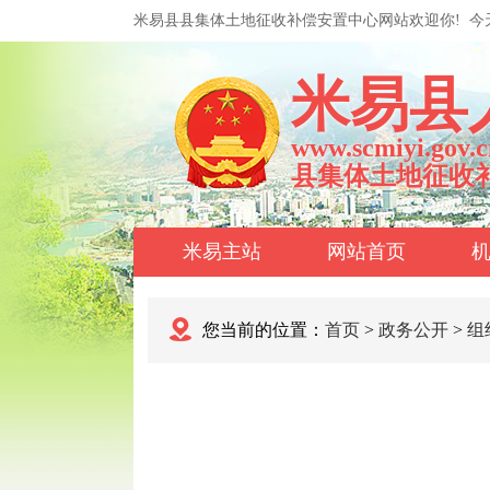
米易县县集体土地征收补偿安置中心网站欢迎你!
今
米易县
www.scmiyi.gov.c
县集体土地征收
米易主站
网站首页
您当前的位置：
首页
>
政务公开
>
组