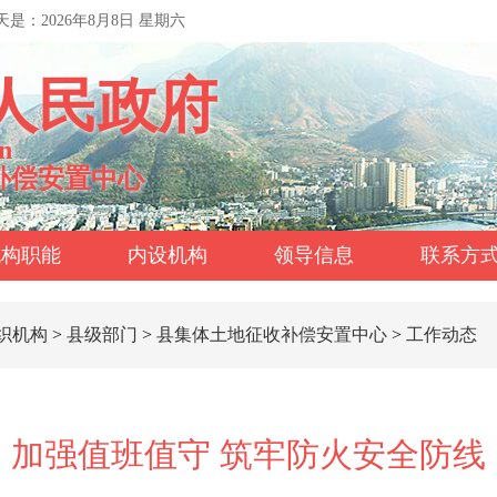
天是：
2026年8月8日 星期六
人民政府
n
补偿安置中心
机构职能
内设机构
领导信息
联系方
织机构
>
县级部门
>
县集体土地征收补偿安置中心
>
工作动态
加强值班值守 筑牢防火安全防线