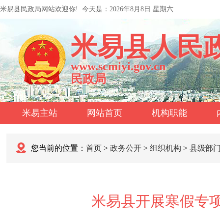
米易县民政局网站欢迎你!
今天是：
2026年8月8日 星期六
米易县人民
www.scmiyi.gov.cn
民政局
米易主站
网站首页
机构职能
您当前的位置：
首页
>
政务公开
>
组织机构
>
县级部
米易县开展寒假专