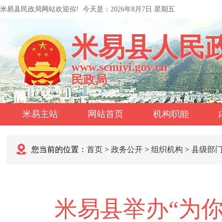
米易县民政局网站欢迎你!
今天是：
2026年8月7日 星期五
米易县人民
www.scmiyi.gov.cn
民政局
米易主站
网站首页
机构职能
您当前的位置：
首页
>
政务公开
>
组织机构
>
县级部
米易县举办“为你