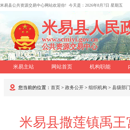
米易县公共资源交易中心网站欢迎你!
今天是：
2026年8月7日 星期五
米易县人民
www.scmiyi.gov.cn
公共资源交易中心
米易主站
网站首页
机构职能
您当前的位置：
首页
>
政务公开
>
组织机构
>
县级部
米易县撒莲镇禹王