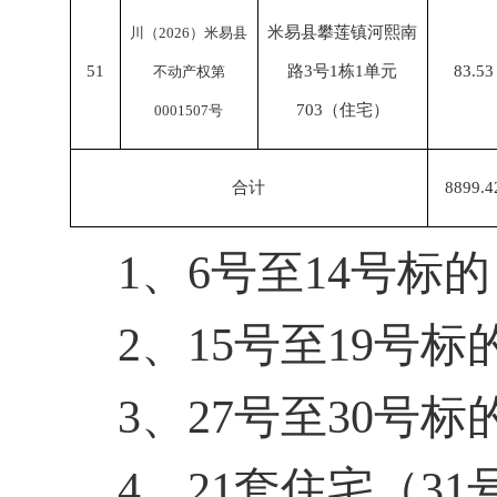
米易县攀莲镇河熙南
川（
2026）米易县
51
路
3号1栋1单元
83.53
不动产权第
703（住宅）
0001507号
合计
8899.4
1、6号至14号标
2、15号至19号
3、27号至30号
4、21套住宅（3