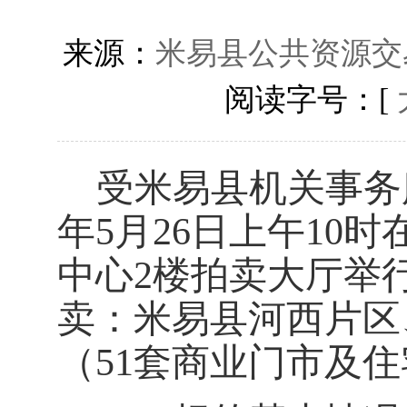
来源：
米易县公共资源交
阅读字号：[
受米易县
机关事务
年
5
月
26
日上午
10
中心
2楼拍卖大厅
举
卖
：米易县河西片区
（
51套
商业门市及住