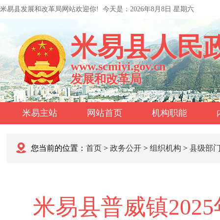
米易县发展和改革局网站欢迎你!
今天是：
2026年8月8日 星期六
米易县人民
www.scmiyi.gov.cn
发展和改革局
米易主站
网站首页
机构职能
您当前的位置：
首页
>
政务公开
>
组织机构
>
县级部
米易县普威镇202