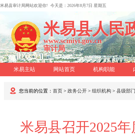
米易县审计局网站欢迎你!
今天是：
2026年8月7日 星期五
米易县人民
www.scmiyi.gov.cn
审计局
米易主站
网站首页
机构职能
您当前的位置：
首页
>
政务公开
>
组织机构
>
县级部
米易县召开2025