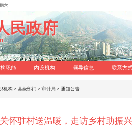
星期六
人民政府
n
机构职能
内设机构
领导信息
联系方
织机构
>
县级部门
>
审计局
>
通知公告
关怀驻村送温暖，走访乡村助振