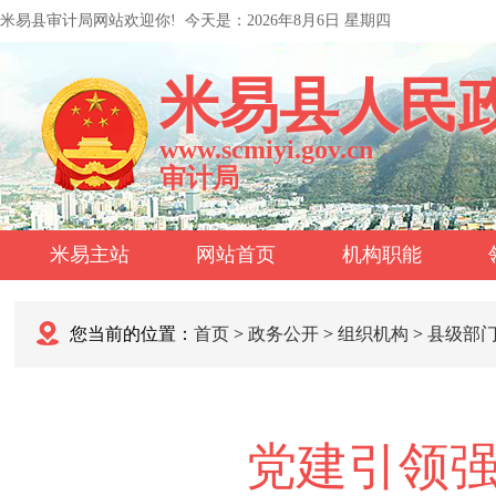
米易县审计局网站欢迎你!
今天是：
2026年8月6日 星期四
米易县人民
www.scmiyi.gov.cn
审计局
米易主站
网站首页
机构职能
您当前的位置：
首页
>
政务公开
>
组织机构
>
县级部
党建引领强