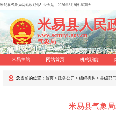
米易县气象局网站欢迎你!
今天是：
2026年8月9日 星期天
米易县人民
www.scmiyi.gov.cn
气象局
米易主站
网站首页
机构职能
您当前的位置：
首页
>
政务公开
>
组织机构
>
县级部
米易县气象局