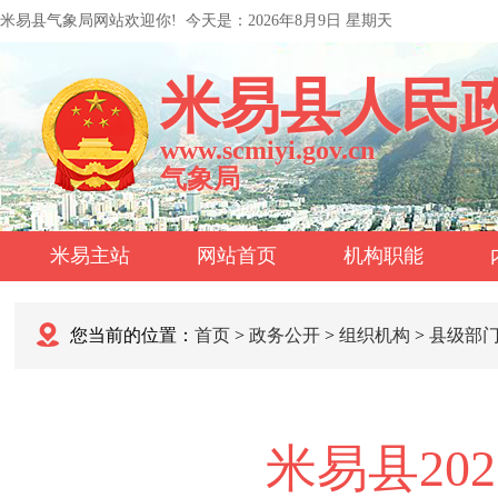
米易县气象局网站欢迎你!
今天是：
2026年8月9日 星期天
米易县人民
www.scmiyi.gov.cn
气象局
米易主站
网站首页
机构职能
您当前的位置：
首页
>
政务公开
>
组织机构
>
县级部
米易县20