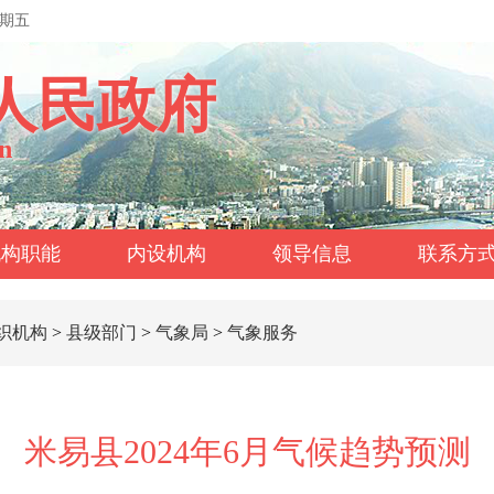
星期五
人民政府
n
机构职能
内设机构
领导信息
联系方
织机构
>
县级部门
>
气象局
>
气象服务
米易县2024年6月气候趋势预测