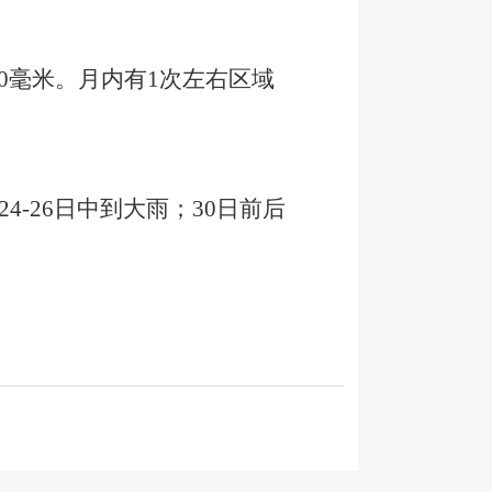
0
毫米。月内有
1
次左右区域
4-26日中到大雨；30日前后