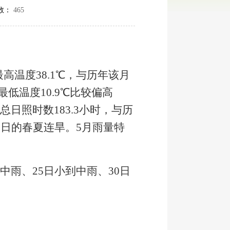
数：
465
最高温度
38.1
℃，与历年该月
最低温度
10.9
℃比较偏高
总日照时数
183.3
小时，与历
2
日的春夏连旱。
5
月雨量特
中雨、
25
日小到中雨、
30
日