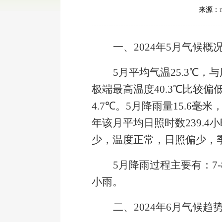
来源：
一、
2024
年
5
月气候概
5
月平均气温
25.3
℃，与
极端最高温度
40.3
℃比较偏
4.7
℃。
5
月降雨量
15.6
毫米
年该月平均日照时数
239.4
小
少，温度正常，日照偏少，
5
月降雨过程主要有：
7-
小雨。
二、
2024
年
6
月气候趋