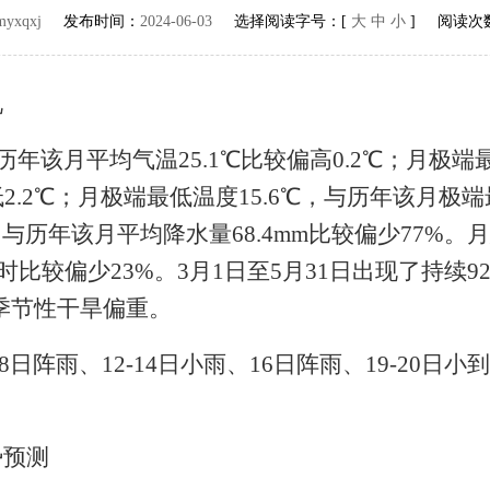
myxqxj
发布时间：
2024-06-03
选择阅读字号：[
大
中
小
] 阅读次
况
历年该月平均气温
25.1
℃比较偏高
0.2
℃；月极端
低
2.2
℃；月极端最低温度
15.6
℃，与历年该月极端
，与历年该月平均降水量
68.4mm
比较偏少
77%
。月
时比较偏少
23%
。
3
月
1
日至
5
月
31
日出现了持续
9
季节性干旱偏重。
8
日阵雨、
12-14
日小雨、
16
日阵雨、
19-20
日小到
势预测