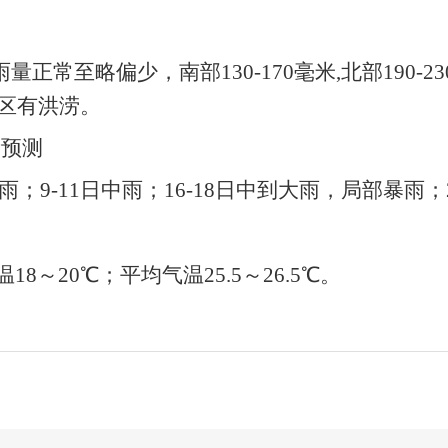
雨量正常至略偏少，南部
130-170
毫米
,
北部
190-23
区有洪涝。
量预测
；9-11日中雨；16-18日中到大雨，局部暴雨；2
18～20℃；平均气温25.5～26.5℃。