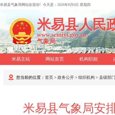
米易县气象局网站欢迎你!
今天是：
2026年8月6日 星期四
米易县人民
www.scmiyi.gov.cn
气象局
米易主站
网站首页
机构职能
您当前的位置：
首页
>
政务公开
>
组织机构
>
县级部
米易县气象局安