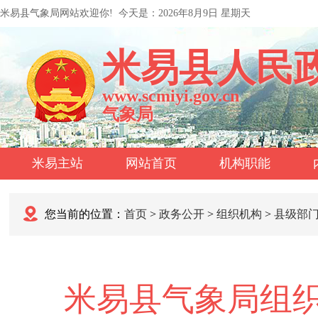
米易县气象局网站欢迎你!
今天是：
2026年8月9日 星期天
米易县人民
www.scmiyi.gov.cn
气象局
米易主站
网站首页
机构职能
您当前的位置：
首页
>
政务公开
>
组织机构
>
县级部
米易县气象局组织