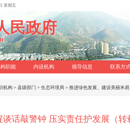
7日 星期五
人民政府
n
机构职能
内设机构
领导信息
联系方
织机构
>
县级部门
>
生态环境局
>
推进绿色发展、建设美丽米易
醒谈话敲警钟 压实责任护发展（转