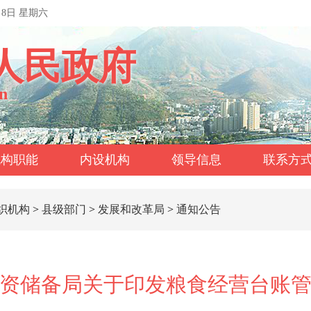
月8日 星期六
人民政府
n
机构职能
内设机构
领导信息
联系方
织机构
>
县级部门
>
发展和改革局
>
通知公告
资储备局关于印发粮食经营台账