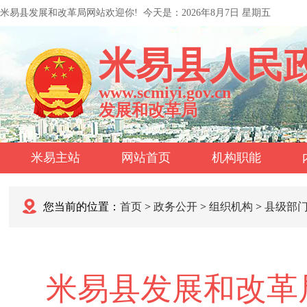
米易县发展和改革局网站欢迎你!
今天是：
2026年8月7日 星期五
米易县人民
www.scmiyi.gov.cn
发展和改革局
米易主站
网站首页
机构职能
您当前的位置：
首页
>
政务公开
>
组织机构
>
县级部
米易县发展和改革局