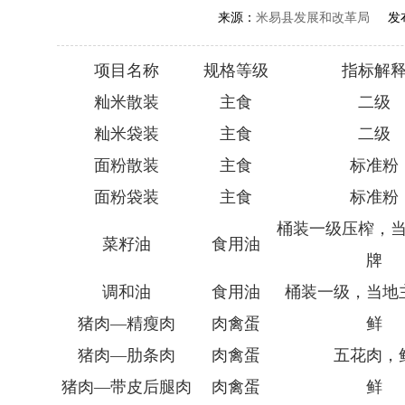
来源：
米易县发展和改革局
发布
项目名称
规格等级
指标解
籼米散装
主食
二级
籼米袋装
主食
二级
面粉散装
主食
标准粉
面粉袋装
主食
标准粉
桶装一级压榨，
菜籽油
食用油
牌
调和油
食用油
桶装一级，当地
猪肉—精瘦肉
肉禽蛋
鲜
猪肉—肋条肉
肉禽蛋
五花肉，
猪肉—带皮后腿肉
肉禽蛋
鲜