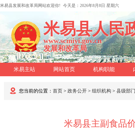
米易县发展和改革局网站欢迎你!
今天是：
2026年8月8日 星期六
米易县人民
www.scmiyi.gov.cn
发展和改革局
米易主站
网站首页
机构职能
您当前的位置：
首页
>
政务公开
>
组织机构
>
县级部
米易县主副食品价格