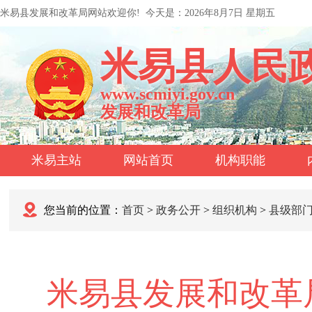
米易县发展和改革局网站欢迎你!
今天是：
2026年8月7日 星期五
米易县人民
www.scmiyi.gov.cn
发展和改革局
米易主站
网站首页
机构职能
您当前的位置：
首页
>
政务公开
>
组织机构
>
县级部
米易县发展和改革