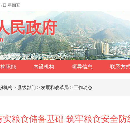
月7日 星期五
人民政府
n
机构职能
内设机构
领导信息
联系方
织机构
>
县级部门
>
发展和改革局
>
工作动态
夯实粮食储备基础 筑牢粮食安全防