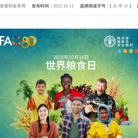
发展和改革局
发布时间：
2025-10-11
选择阅读字号：[
大
中
小
] 