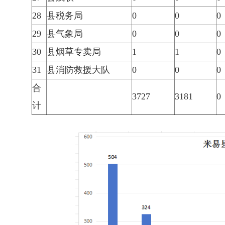
28
县税务局
0
0
0
29
县气象局
0
0
0
30
县烟草专卖局
1
1
0
31
县消防救援大队
0
0
0
合
3727
3181
0
计