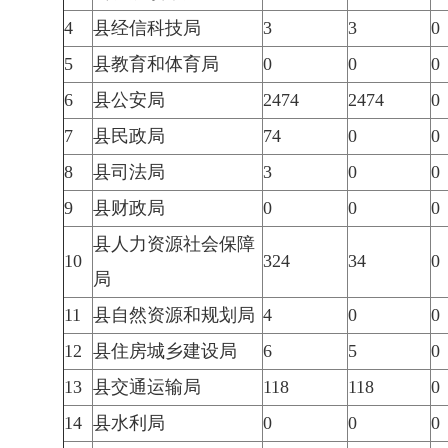
4
县经信科技局
3
3
0
5
县教育和体育局
0
0
0
6
县公安局
2474
2474
0
7
县民政局
74
0
0
8
县司法局
3
0
0
9
县财政局
0
0
0
县人力资源社会保障
10
324
34
0
局
11
县自然资源和规划局
4
0
0
12
县住房城乡建设局
6
5
0
13
县交通运输局
118
118
0
14
县水利局
0
0
0