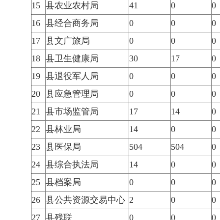
15
县农业农村局
41
0
0
16
县经合商务局
0
0
0
17
县文广旅局
0
0
0
18
县卫生健康局
30
17
0
19
县退役军人局
0
0
0
20
县应急管理局
0
0
0
21
县市场监管局
17
14
0
22
县林业局
14
0
0
23
县医保局
504
504
0
24
县综合执法局
14
0
0
25
县档案局
0
0
0
26
县公共资源交易中心
2
0
0
27
县残联
0
0
0