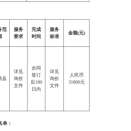
务范
服务
完成
服务
金额(元)
围
要求
时间
标准
合同
详见
详见
签订
人民币
易县
询价
询价
后
180
31800元
文件
文件
日内
名单：