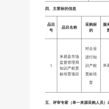
四、主要标的信息
品目
采购标
服
品目名称
号
的
对
企业
米易县市场
进行
知
监督管理局
1
米
识产权
知识产权贯
标培育
项目
贯标培
育
五、评审专家（单一来源采购人员）