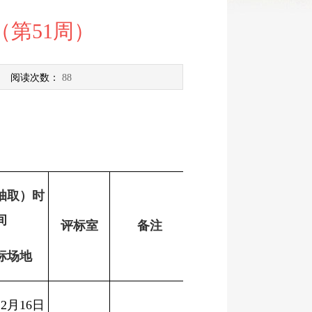
（第51周）
] 阅读次数：
88
抽取）时
间
评标室
备注
标场地
12
月
16
日