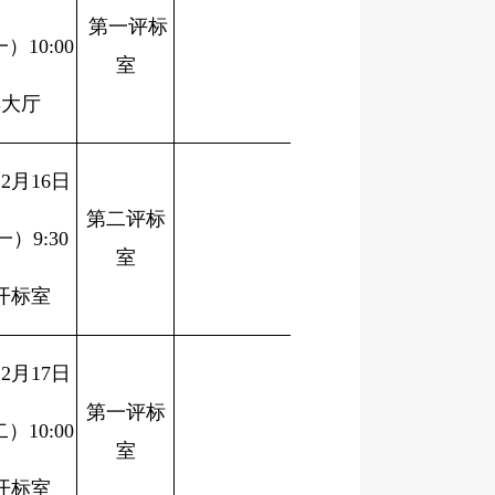
第一评标
一）
10:00
室
卖大厅
12
月
16
日
第二评标
一）
9:30
室
开标室
12
月
17
日
第一评标
二）
10:00
室
开标室