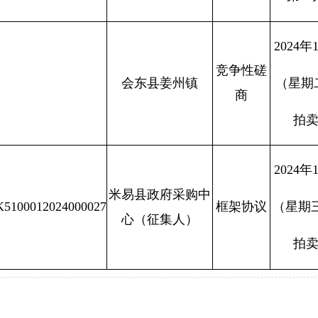
2024
年
竞争性磋
会东县姜州镇
（星期
商
拍
2024
年
米易县政府采购中
K5100012024000027
框架协议
（星期
心（征集人）
拍