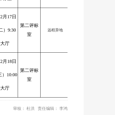
12
月
17
日
第二评标
二）
9:30
远程异地
室
卖大厅
12
月
18
日
第二评标
三）
10:00
室
卖大厅
审核： 杜洪 责任编辑： 李鸿