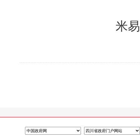
米易县
2