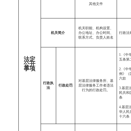
其他文件
机关职能、机构设置、
机关简介
办公地址、办公时间、
行政法
联系方式
、
负责人姓名
1.
《中
法定
五
条
第
公开
事项
2.
《中
例》（
六款
对基层法律服务所、基
行政执
行政处罚
层法律服务工作者违法
法
3.
基层
行为的行政处罚。
民共和
条
4.
基层
华人民
十六条