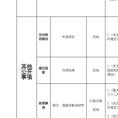
法治政
1.
《法
年度报告
其他
府建设
作规定
其他
1.
《关
建议提
办理结果
其他
国政协
公开
案
通知》
事项
1.
《重
三十二
行政法规
政策解
2.
《法
图文、视频等解读材料
读
作规定
其他
3.
《四