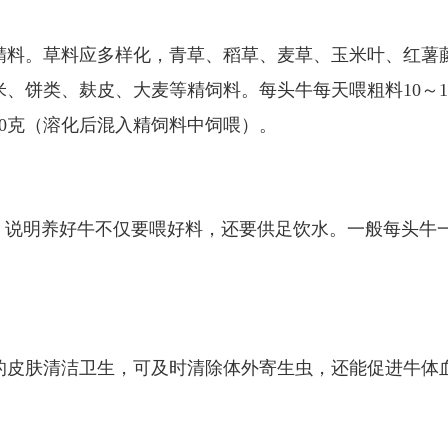
精料。草料应多样化，青草、稻草、麦草、玉米叶、红薯
、饼类、麸皮、大麦等精饲料。每头牛每天喂粗料10～12
30克（溶化后混入精饲料中饲喂）。
，说明养好牛不仅要喂好料，还要供足饮水。一般每头牛一
的皮肤清洁卫生，可及时清除体外寄生虫，还能促进牛体