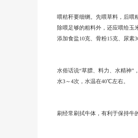
喂秸秆要细铡。先喂草料，后喂
除喂足够的粗料外，还应喂给玉米
添加食盐10克、骨粉15克、尿素
水俗话说“草膘、料力、水精神”
水3～4次，水温在40℃左右。
刷经常刷拭牛体，有利于保持牛