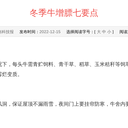
冬季牛增膘七要点
南科技报
2022-12-15
发布时间：
选择阅读字号：[
大
中
小
] 阅读
下，每头牛需青贮饲料、青干草、稻草、玉米秸秆等饲草
霉烂变质。
风洞，保证屋顶不漏雨雪，夜间门上要挂帘防寒，牛舍内