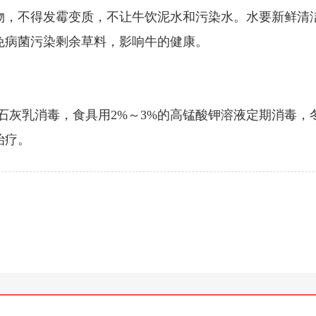
物，不得发霉变质，不让牛饮泥水和污染水。水要新鲜清
免病菌污染剩余草料，影响牛的健康。
石灰乳消毒，食具用2%～3%的高锰酸钾溶液定期消毒
治疗。